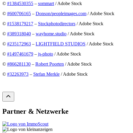
©
#1384530355
–
sommart
/ Adobe Stock
©
#600706165
–
Donson/peopleimages.com
/ Adobe Stock
©
#1538179217
–
Stockphotodirectors
/ Adobe Stock
©
#389318040
–
wayhome.studio
/ Adobe Stock
©
#235172963
–
LIGHTFIELD STUDIOS
/ Adobe Stock
©
#1497461679
–
js-photo
/ Adobe Stock
©
#866281130
–
Robert Poorten
/ Adobe Stock
©
#32263973
–
Stefan Merkle
/ Adobe Stock
Partner & Netzwerke