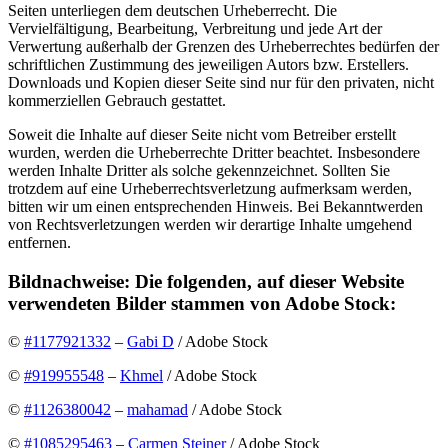
Seiten unterliegen dem deutschen Urheberrecht. Die
Vervielfältigung, Bearbeitung, Verbreitung und jede Art der
Verwertung außerhalb der Grenzen des Urheberrechtes bedürfen der
schriftlichen Zustimmung des jeweiligen Autors bzw. Erstellers.
Downloads und Kopien dieser Seite sind nur für den privaten, nicht
kommerziellen Gebrauch gestattet.
Soweit die Inhalte auf dieser Seite nicht vom Betreiber erstellt
wurden, werden die Urheberrechte Dritter beachtet. Insbesondere
werden Inhalte Dritter als solche gekennzeichnet. Sollten Sie
trotzdem auf eine Urheberrechtsverletzung aufmerksam werden,
bitten wir um einen entsprechenden Hinweis. Bei Bekanntwerden
von Rechtsverletzungen werden wir derartige Inhalte umgehend
entfernen.
Bildnachweise: Die folgenden, auf dieser Website
verwendeten Bilder stammen von Adobe Stock:
©
#1177921332
–
Gabi D
/ Adobe Stock
©
#919955548
–
Khmel
/ Adobe Stock
©
#1126380042
–
mahamad
/ Adobe Stock
©
#1085295463
–
Carmen Steiner
/ Adobe Stock