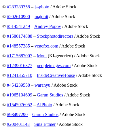
©
#283289358
–
js-photo
/ Adobe Stock
©
#202610900
–
majonit
/ Adobe Stock
©
#514541249
–
Andrey Popov
/ Adobe Stock
©
#1580174888
–
Stockphotodirectors
/ Adobe Stock
©
#148557385
–
vegefox.com
/ Adobe Stock
©
#1715687007
–
Moni
(KI-generiert) / Adobe Stock
©
#1239016377
–
peopleimages.com
/ Adobe Stock
©
#1241355710
–
InsideCreativeHouse
/ Adobe Stock
©
#454239558
–
waranyu
/ Adobe Stock
©
#1965104609
–
Garun Studios
/ Adobe Stock
©
#1545976052
–
AIPhoto
/ Adobe Stock
©
#98497290
–
Garun Studios
/ Adobe Stock
©
#200401148
–
Sina Ettmer
/ Adobe Stock