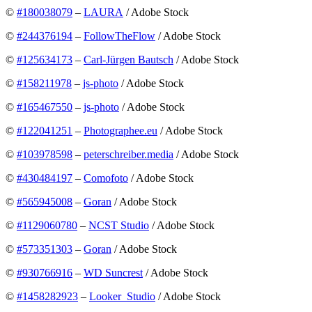
©
#180038079
–
LAURA
/ Adobe Stock
©
#244376194
–
FollowTheFlow
/ Adobe Stock
©
#125634173
–
Carl-Jürgen Bautsch
/ Adobe Stock
©
#158211978
–
js-photo
/ Adobe Stock
©
#165467550
–
js-photo
/ Adobe Stock
©
#122041251
–
Photographee.eu
/ Adobe Stock
©
#103978598
–
peterschreiber.media
/ Adobe Stock
©
#430484197
–
Comofoto
/ Adobe Stock
©
#565945008
–
Goran
/ Adobe Stock
©
#1129060780
–
NCST Studio
/ Adobe Stock
©
#573351303
–
Goran
/ Adobe Stock
©
#930766916
–
WD Suncrest
/ Adobe Stock
©
#1458282923
–
Looker_Studio
/ Adobe Stock