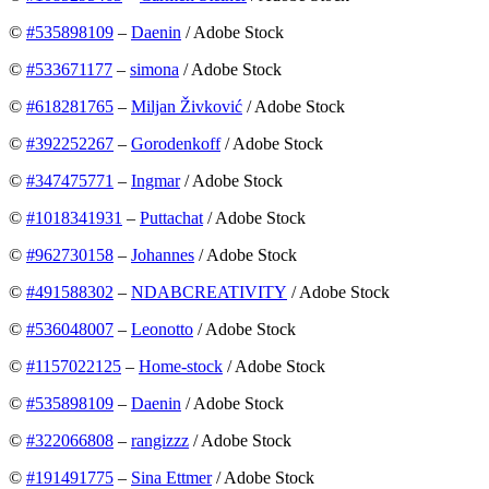
©
#535898109
–
Daenin
/ Adobe Stock
©
#533671177
–
simona
/ Adobe Stock
©
#618281765
–
Miljan Živković
/ Adobe Stock
©
#392252267
–
Gorodenkoff
/ Adobe Stock
©
#347475771
–
Ingmar
/ Adobe Stock
©
#1018341931
–
Puttachat
/ Adobe Stock
©
#962730158
–
Johannes
/ Adobe Stock
©
#491588302
–
NDABCREATIVITY
/ Adobe Stock
©
#536048007
–
Leonotto
/ Adobe Stock
©
#1157022125
–
Home-stock
/ Adobe Stock
©
#535898109
–
Daenin
/ Adobe Stock
©
#322066808
–
rangizzz
/ Adobe Stock
©
#191491775
–
Sina Ettmer
/ Adobe Stock